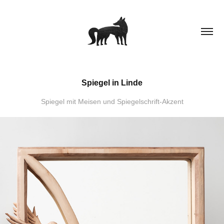
Spiegel in Linde
Spiegel mit Meisen und Spiegelschrift-Akzent